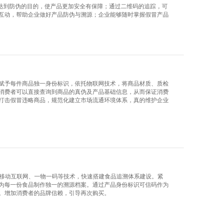
，达到防伪的目的，使产品更加安全有保障；通过二维码的追踪，可
互动，帮助企业做好产品防伪与溯源；企业能够随时掌握假冒产品
赋予每件商品独一身份标识，依托物联网技术，将商品材质、质检
消费者可以直接查询到商品的真伪及产品基础信息，从而保证消费
打击假冒违略商品，规范化建立市场流通环境体系，真的维护企业
、移动互联网、一物一码等技术，快速搭建食品追溯体系建设。紧
为每一份食品制作独一的溯源档案。通过产品身份标识可信码作为
。增加消费者的品牌信赖，引导再次购买。