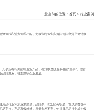
您当前的位置：
首页
>
行业案例
物流追踪和消费管理功能，为服装制造业实施防伪防窜货及促销数
。几乎所有相关的制造业产品，都难以逃脱造假者的“黑手”。假冒
业品牌形象，甚至影响企业发展。
日用品行业利润逐渐递增，品牌多、档次区分明显、市场消费群体
同场竞技，产品真假难辨，质量参差不齐，使得日用品行业成为假