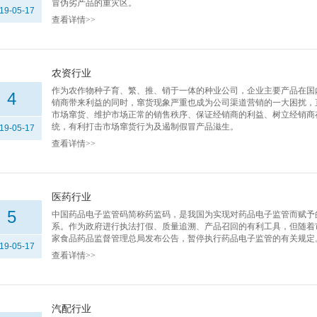
冒伪劣产品的重灾区。
19-05-17
查看详情>>
农资行业
作为农作物种子育、繁、推、销于一体的种业公司，企业主要产品在国
4
销商带来利益的同时，窜货现象严重也成为公司渠道营销的一大困扰，
市场窜货、维护市场正常的销售秩序、保证经销商的利益、树立经销商
统，有利打击市场窜货行为及遏制假冒产品滋生。
19-05-17
查看详情>>
医药行业
5
中国药品电子监管码简称药监码，是我国为实现对药品电子监管而赋予
系。作为政府进行执法打假、质量追溯、产品召回的有利工具，但随着市
家食品药品监督管理总局发布公告，暂停执行药品电子监管的有关规定
19-05-17
查看详情>>
汽配行业