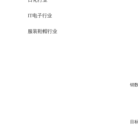
IT电子行业
服装鞋帽行业
解
躲
销
多
目