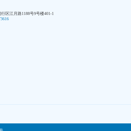
区江月路1188号9号楼401-1
73616
4号