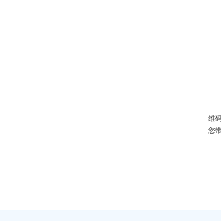
二
维
您