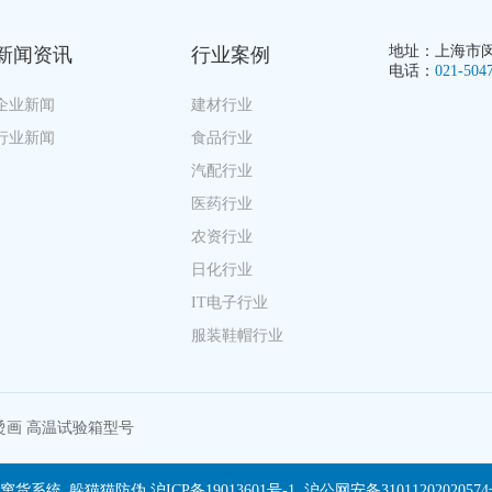
地址：上海市闵行
新闻资讯
行业案例
电话：
021-504
企业新闻
建材行业
行业新闻
食品行业
汽配行业
医药行业
农资行业
日化行业
IT电子行业
服装鞋帽行业
烫画
高温试验箱型号
_溯源_防窜货系统_躲猫猫防伪
沪ICP备19013601号-1
沪公网安备3101120202057